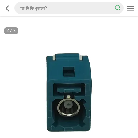
2
/
2