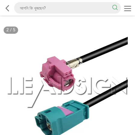
2
/
5