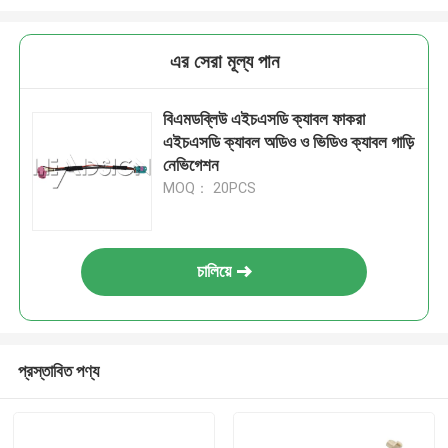
এর সেরা মূল্য পান
বিএমডব্লিউ এইচএসডি ক্যাবল ফাকরা
এইচএসডি ক্যাবল অডিও ও ভিডিও ক্যাবল গাড়ি
নেভিগেশন
MOQ： 20PCS
চালিয়ে
প্রস্তাবিত পণ্য