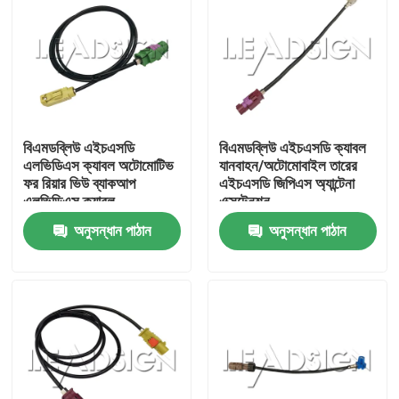
বিএমডব্লিউ এইচএসডি
বিএমডব্লিউ এইচএসডি ক্যাবল
এলভিডিএস ক্যাবল অটোমোটিভ
যানবাহন/অটোমোবাইল তারের
ফর রিয়ার ভিউ ব্যাকআপ
এইচএসডি জিপিএস অ্যান্টেনা
এলভিডিএস ক্যাবল
এক্সটেনশন
অনুসন্ধান পাঠান
অনুসন্ধান পাঠান
বাড়ি
পণ্য
ভিডিও