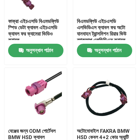
আমাদের সম্পর্কে
ফাক্রা এইচএসডি বিএমডব্লিউ
বিএমডব্লিউ এইচএসডি
স্পিড ডেটা ক্যাবল এইচএসডি
এলভিডিএস ক্যাবল ফর অটো
ক্যাবল ফর ক্যামেরা ভিডিও
যানবাহন ট্রান্সমিশন রিয়ার ভিউ
কারখানা ভ্রমণ
ক্যাবল
ব্যাকআপ এলভিডিএস ক্যাবল
অনুসন্ধান পাঠান
অনুসন্ধান পাঠান
মান নিয়ন্ত্রণ
যোগাযোগ করুন
উদ্ধৃতির জন্য আবেদন
FAKRA HSD সংযোগকারী
বেঞ্জের জন্য ODM পোর্টেবল
অটোমোবাইল FAKRA BMW
FAKRA PCB সংযোগকারী
BMW HSD ক্যাবল
HSD কেবল 4+2 কোর অ্যান্টি