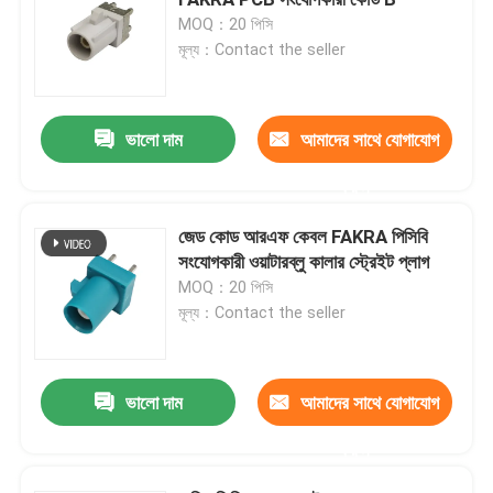
MOQ：20 পিসি
মূল্য：Contact the seller
মিনি FAKRA সংযোগকারী
এইচএসডি কেবল সমাবেশ
ভালো দাম
আমাদের সাথে যোগাযোগ
করুন
FAKRA এক্সটেনশন কেবল
জেড কোড আরএফ কেবল FAKRA পিসিবি
সংযোগকারী ওয়াটারব্লু কালার স্ট্রেইট প্লাগ
FAKRA সমাক্ষ তারের
MOQ：20 পিসি
মূল্য：Contact the seller
FAKRA অ্যান্টেনা অ্যাডাপ্টার
ভালো দাম
আমাদের সাথে যোগাযোগ
ফাকরা এইচএসডি কেবল
করুন
এইচএসডি এলভিডিএস কেবল