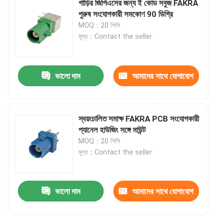
গাড়ির জিপিএসের জন্য ই কোড সবুজ FAKRA
পুরুষ সংযোগকারী সমকোণ 90 ডিগ্রি
BMW HSD কেবল
MOQ：20 পিসি
মূল্য：Contact the seller
FAKRA কেবল সংযোগকারী
ভালো দাম
আমাদের সাথে যোগাযোগ
জলরোধী HDMI কেবল
করুন
স্বয়ংচালিত সমাক্ষ FAKRA PCB সংযোগকারী
প্যানেল হাউজিং সঙ্গে মাউন্ট
MOQ：20 পিসি
মূল্য：Contact the seller
ভালো দাম
আমাদের সাথে যোগাযোগ
করুন