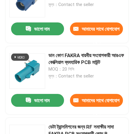
মূল্য：Contact the seller
আমাদের সম্পর্কে
ভালো দাম
আমাদের সাথে যোগাযোগ
কারখানা ভ্রমণ
করুন
মান নিয়ন্ত্রণ
ডান কোণ FAKRA বায়বীয় সংযোগকারী আরএফ
কোক্সিয়াল ব্যবহারিক PCB মাউন্ট
MOQ：20 পিসি
যোগাযোগ করুন
মূল্য：Contact the seller
উদ্ধৃতির জন্য আবেদন
ভালো দাম
আমাদের সাথে যোগাযোগ
FAKRA HSD সংযোগকারী
করুন
ডেটা ট্রান্সমিশনের জন্য RF সমাক্ষীয় সাদা
FAKRA PCB সংযোগকারী
FAKRA PCB সংযোগকারী কোড B