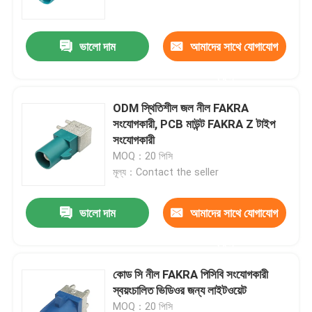
ভালো দাম
আমাদের সাথে যোগাযোগ
করুন
ODM স্থিতিশীল জল নীল FAKRA
সংযোগকারী, PCB মাউন্ট FAKRA Z টাইপ
সংযোগকারী
MOQ：20 পিসি
মূল্য：Contact the seller
ভালো দাম
আমাদের সাথে যোগাযোগ
বাড়ি
করুন
পণ্য
কোড সি নীল FAKRA পিসিবি সংযোগকারী
স্বয়ংচালিত ভিডিওর জন্য লাইটওয়েট
ভিডিও
MOQ：20 পিসি