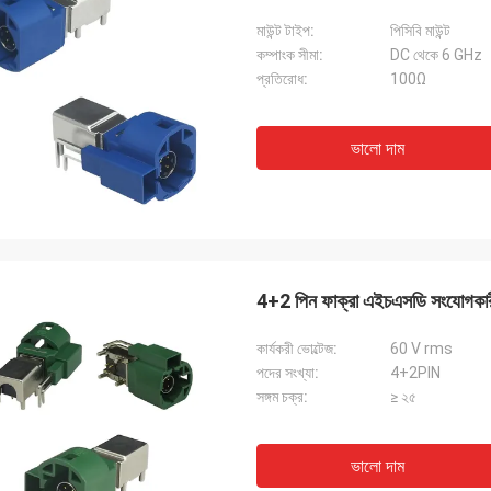
মাউন্ট টাইপ:
পিসিবি মাউন্ট
কম্পাংক সীমা:
DC থেকে 6 GHz
প্রতিরোধ:
100Ω
ভালো দাম
4+2 পিন ফাক্রা এইচএসডি সংযোগকারী
কার্যকরী ভোল্টেজ:
60 V rms
পদের সংখ্যা:
4+2PIN
সঙ্গম চক্র:
≥ ২৫
ভালো দাম