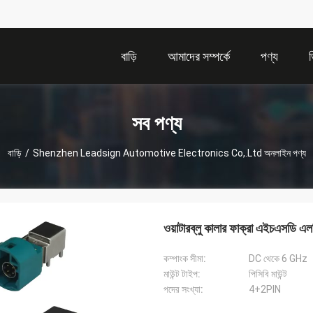
বাড়ি
আমাদের সম্পর্কে
পণ্য
সব পণ্য
বাড়ি
/
Shenzhen Leadsign Automotive Electronics Co,.Ltd অনলাইন পণ্য
ওয়াটারব্লু কালার ফাক্রা এইচএসডি
কম্পাংক সীমা:
DC থেকে 6 GHz
মাউন্ট টাইপ:
পিসিবি মাউন্ট
পদের সংখ্যা:
4+2PIN