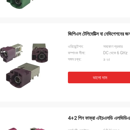
জিপিএস টেলিমেটিক্স বা নেভিগেশনের 
ওরিয়েন্টেশন:
সমকোণ প্রকার
কম্পাংক সীমা:
DC থেকে 6 GHz
সঙ্গম চক্র:
≥ ২৫
ভালো দাম
4+2 পিন ফাক্রা এইচএসডি এলভিডিএস স