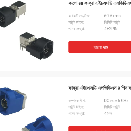
কালো রঙ ফাক্রা এইচএসডি এলভিডিএস
কার্যকরী ভোল্টেজ:
60 V rms
মাউন্ট টাইপ:
পিসিবি মাউন্ট
পদের সংখ্যা:
4+2PIN
ভালো দাম
ফাক্রা এইচএসডি এলভিডিএস ৪ পিন সংয
কম্পাংক সীমা:
DC থেকে 6 GHz
মাউন্ট টাইপ:
পিসিবি মাউন্ট
পদের সংখ্যা:
4 পিন