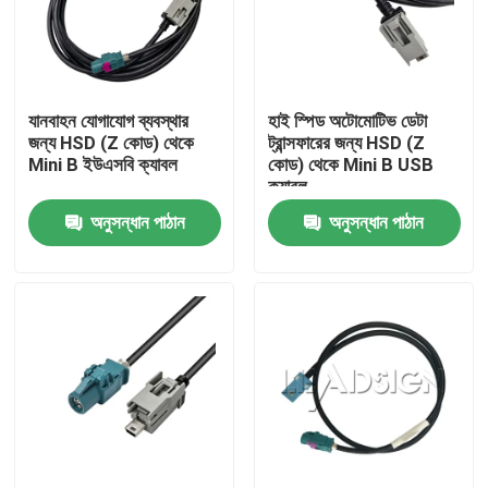
আমাদের সম্পর্কে
যানবাহন যোগাযোগ ব্যবস্থার
হাই স্পিড অটোমোটিভ ডেটা
কারখানা ভ্রমণ
জন্য HSD (Z কোড) থেকে
ট্রান্সফারের জন্য HSD (Z
Mini B ইউএসবি ক্যাবল
কোড) থেকে Mini B USB
ক্যাবল
মান নিয়ন্ত্রণ
অনুসন্ধান পাঠান
অনুসন্ধান পাঠান
যোগাযোগ করুন
উদ্ধৃতির জন্য আবেদন
FAKRA HSD সংযোগকারী
FAKRA PCB সংযোগকারী