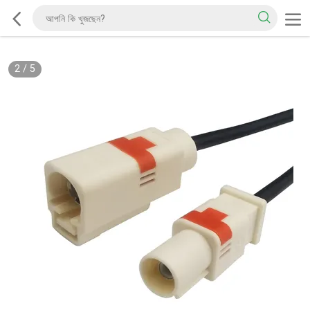
2
/
5