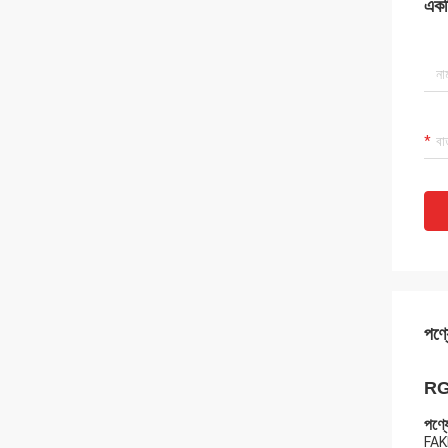
একটি
পণ্য
RG1
পণ্যে
FAKRA