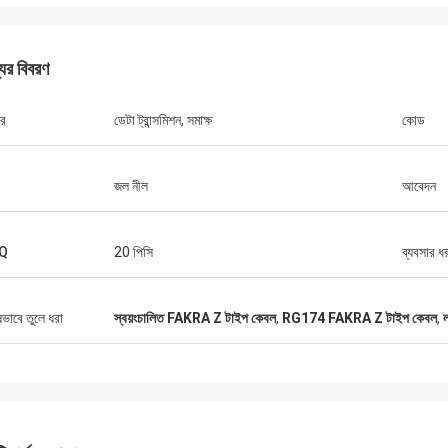
যের বিবরণ
ার
ডেটা ট্রান্সমিশন, সমাক্ষ
কোড
জল নীল
আবেদন
Q
20 পিসি
ব্যবসার ধ
ষভাবে তুলে ধরা
স্বয়ংচালিত FAKRA Z টাইপ কেবল
,
RG174 FAKRA Z টাইপ কেবল
,