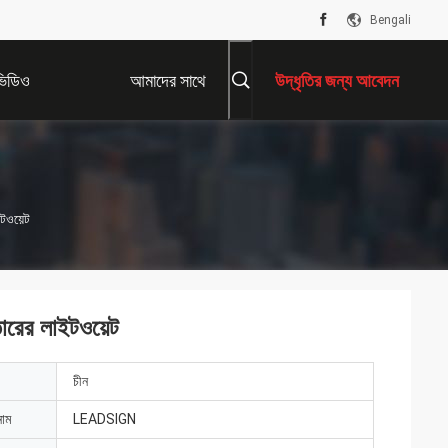
Bengali
ভিডিও
আমাদের সাথে
উদ্ধৃতির জন্য আবেদন
যোগাযোগ করুন
টওয়েট
রের লাইটওয়েট
চীন
নাম
LEADSIGN