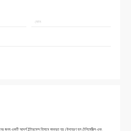
নের জন্য একটি আদর্শ ইন্টারফেস হিসাবে ব্যবহৃত হয়।উদাহরণ হল টেলিমেটিক্স এবং