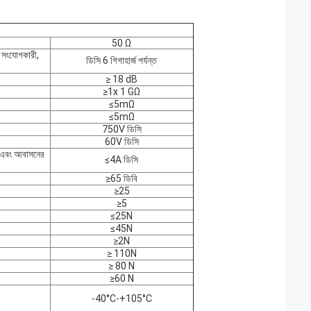
50 Ω
, সংযোগকারী,
ডিসি 6 গিগাহার্জ পর্যন্ত
≥ 18 dB
≥1x 1 GΩ
≤5mΩ
≤5mΩ
750V ডিসি
60V ডিসি
 এবং আবাসনের
≤4A ডিসি
≥65 ডিবি
≥25
≥5
≤25N
≤45N
≥2N
≥ 110N
≥ 80 N
≥60 N
-40°C-+105°C