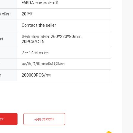
FAKRA কেবল সংযোগকারী
ার পরিমাণ
20 পিসি
Contact the seller
উপহার বাক্সের আকার: 260*220*80mm,
রণ
20PCS/CTN
7 ~ 14 কাজের দিন
এল/সি, টি/টি, ওয়েস্টার্ন ইউনিয়ন
া
200000PCS/মাস
াম
এখন যোগাযোগ