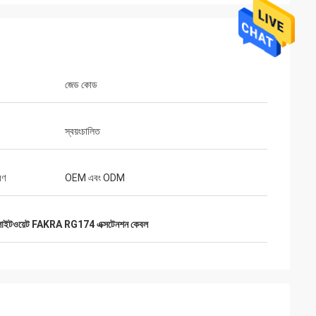
জেড কোড
স্বয়ংচালিত
রণ
OEM এবং ODM
লাইটওয়েট FAKRA RG174 এক্সটেনশন কেবল