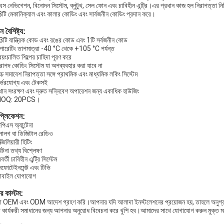
স নেভিগেশন, বিনোদন সিস্টেম, ব্লুটুথ, সেল ফোন এবং চাবিহীন এন্ট্রি।এর প্রধান কাজ হল নিরাপত্তা নিশ্
3টি মেকানিক্যাল এবং কালার কোডিং এবং সার্বজনীন কোডিং প্রদান করে।
ন বৈশিষ্ট্য:
3টি যান্ত্রিক কোড এবং রঙের কোড এবং 1টি সর্বজনীন কোড
পারেটিং তাপমাত্রা -40 °C থেকে +105 °C পর্যন্ত
বয়ংচালিত শিল্পের চাহিদা পূরণ করে
রাপদ কোডিং সিস্টেম যা অপব্যবহার করা যাবে না
্চ সমাবেশ নিরাপত্তা সঙ্গে প্রাথমিক এবং মাধ্যমিক লকিং সিস্টেম
ির্ভরযোগ্য এবং টেকসই
্থান সংরক্ষণ এবং দ্রুত সন্নিবেশ অপারেশন জন্য একাধিক হাউজিং
MOQ: 20PCS।
প্লিকেশন:
পিএস অ্যান্টেনা
নালগ বা ডিজিটাল রেডিও
্জিলিয়ারী হিটিং
র্ঘটনা তথ্য বিশ্লেষণ
বর্তী চাবিহীন এন্ট্রি সিস্টেম
নফোটেইনমেন্ট এবং টিভি
োবাইল যোগাযোগ
 কাস্টম:
 OEM এবং ODM আদেশ গ্রহণ করি।আপনার যদি আলাদা ইনস্টলেশনের প্রয়োজন হয়, তাহলে অনুগ্রহ
 কার্যকরী সমাধানের জন্য আপনার অনুরোধ বিবেচনা করে খুশি হব।আমাদের সাথে যোগাযোগ করুন মুক্ত ম