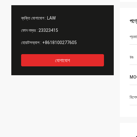
ব্যক্তি যোগাযোগ :
LAW
পণ্
ফোন নম্বর :
23323415
প্রক
হোয়াটসঅ্যাপ :
+8618100277605
রঙ
যোগাযোগ
MO
বিশে