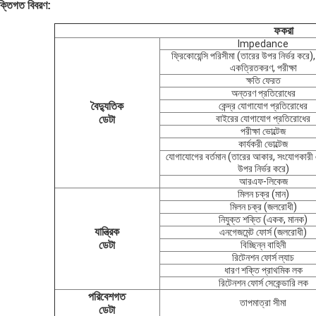
ুক্তিগত বিবরণ:
ফকরা
lmpedance
ফ্রিকোয়েন্সি পরিসীমা (তারের উপর নির্ভর করে)
একত্রিতকরণ, পরীক্ষা
ক্ষতি ফেরত
অন্তরণ প্রতিরোধের
বৈদ্যুতিক
কেন্দ্র যোগাযোগ প্রতিরোধের
ডেটা
বাইরের যোগাযোগ প্রতিরোধের
পরীক্ষা ভোল্টেজ
কার্যকরী ভোল্টেজ
যোগাযোগের বর্তমান (তারের আকার, সংযোগকারী
উপর নির্ভর করে)
আরএফ-লিকেজ
মিলন চক্র (মান)
মিলন চক্র (জলরোধী)
নিযুক্ত শক্তি (একক, মানক)
যান্ত্রিক
এনগেজমেন্ট ফোর্স (জলরোধী)
ডেটা
বিচ্ছিন্ন বাহিনী
রিটেনশন ফোর্স ল্যাচ
ধারণ শক্তি প্রাথমিক লক
রিটেনশন ফোর্স সেকেন্ডারি লক
পরিবেশগত
তাপমাত্রা সীমা
ডেটা