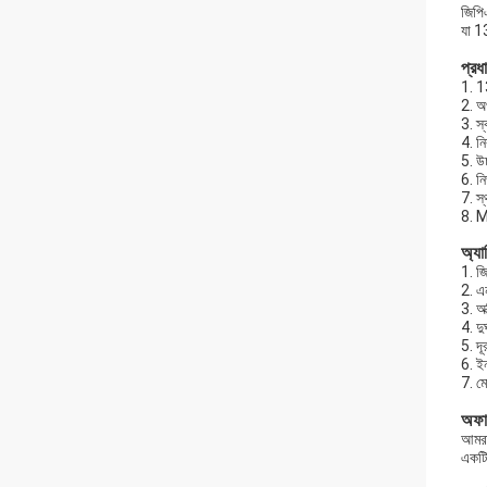
জিপিএ
যা 1
প্রধা
1. 1
2. অ
3. স্
4. নি
5. উচ
6. ন
7. স
8. 
অ্যা
1. জি
2. এ
3. অক
4. দু
5. দূর
6. ই
7. ম
অফার
আমরা
একটি