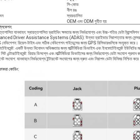
সি-কোড
নীল রঙ
দন
স্বয়ংচালিত
OEM এবং ODM গৃহীত হয়
প্লিকেশন:
়ত্তশাসিত যানবাহন: স্বায়ত্তশাসিত ড্রাইভিং ক্ষমতার জন্য নির্ভরযোগ্য এবং উচ্চ-গতির ডেটা ট্রান্সমিশ
nced Driver Assistance Systems (ADAS): উন্নত ড্রাইভার নিরাপত্তার জন্য সেন্সর এবং কন্ট্
নেভিগেশন: রিয়েল-টাইম এবং সঠিক নেভিগেশন গাইডেন্সের জন্য GPS রিসিভারগুলিকে সংযুক্ত করে।
টেইনমেন্ট: একটি উন্নত বিনোদন অভিজ্ঞতার জন্য মাল্টিমিডিয়া ডিভাইস এবং ইনফোটেইনমেন্ট ইউনিটের ম
র সিট এন্টারটেইনমেন্ট: রিয়ার ডিসপ্লে এবং মাল্টিমিডিয়া ডিভাইসের জন্য নির্ভরযোগ্য ডেটা সংযোগ প্রদান
রনেট সংযোগ: যানবাহনে নির্ভরযোগ্য ইন্টারনেট সংযোগের জন্য দ্রুত এবং নিরাপদ ডেটা বিনিময় নিশ্চিত কর
 ফাকরা কোডিং: