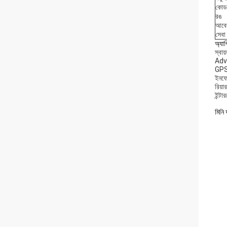
কোড
রঙ
আবে
সেবা
অ্যা
স্বায
Adva
GPS 
ইনফো
রিয়া
ইন্টা
মিনি