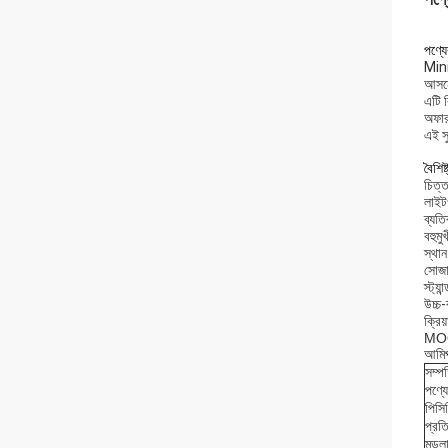
পণ্যের
Mini
আসনে
এটি ব
অফার 
এই সু
বৈশিষ্ট
চিত্
লাইটও
ব্যতি
বহুমু
স্থান
সোজা
স্ট্য
উচ্চ-
ক্রিয
MO
আমি
সম্প
পণ্য
পিসি
প্রত
মডুল