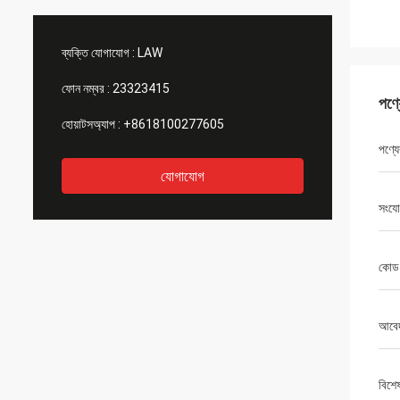
ব্যক্তি যোগাযোগ :
LAW
ফোন নম্বর :
23323415
পণ্
হোয়াটসঅ্যাপ :
+8618100277605
পণ্যে
যোগাযোগ
সংযো
কোড
আবে
বিশে