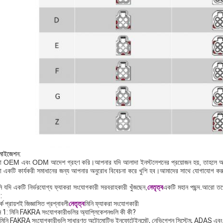
টমাইজেশন:
 OEM এবং ODM আদেশ গ্রহণ করি।আপনার যদি আলাদা ইনস্টলেশনের প্রয়োজন হয়, তাহলে অনুগ্রহ
 একটি কার্যকরী সমাধানের জন্য আপনার অনুরোধ বিবেচনা করে খুশি হব।আমাদের সাথে যোগাযোগ করু
 যদি একটি নির্ভরযোগ্য ফ্যাকরা সংযোগকারী সরবরাহকারী খুঁজছেন,
নেতৃত্ব
একটি মহান পছন্দ.আরো তথ
:
্কে প্রায়শই জিজ্ঞাসিত প্রশ্নাবলী
নেতৃত্ব
মিনি ফ্যাকরা সংযোগকারী
্ন 1: মিনি FAKRA সংযোগকারীগুলির অ্যাপ্লিকেশনগুলি কী কী?
মিনি FAKRA সংযোগকারীগুলি সাধারণত অটোমোটিভ ইনফোটেইনমেন্ট, নেভিগেশন সিস্টেম, ADAS এবং প