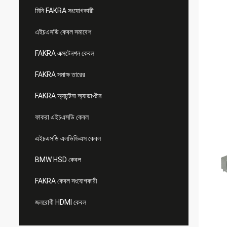
মিনি FAKRA সংযোগকারী
এইচএসডি কেবল সমাবেশ
FAKRA এক্সটেনশন কেবল
FAKRA সমাক্ষ তারের
FAKRA অ্যান্টেনা অ্যাডাপ্টার
ফাকরা এইচএসডি কেবল
এইচএসডি এলভিডিএস কেবল
BMW HSD কেবল
FAKRA কেবল সংযোগকারী
জলরোধী HDMI কেবল