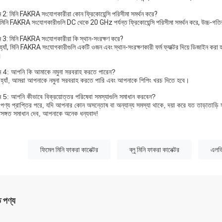
্ন 2: মিনি FAKRA সংযোগকারীরা কোন ফ্রিকোয়েন্সি পরিসীমা সমর্থন করে?
মিনি FAKRA সংযোগকারীগুলি DC থেকে 20 GHz পর্যন্ত ফ্রিকোয়েন্সি পরিসীমা সমর্থন করে, উচ্চ-গতির ড
্ন 3: মিনি FAKRA সংযোগকারীরা কি স্থান-সংরক্ষণ করে?
্যাঁ, মিনি FAKRA সংযোগকারীগুলি একটি ওজন এবং স্থান-সংরক্ষণকারী ফর্ম ফ্যাক্টর দিয়ে ডিজাইন করা 
।
্ন 4: আপনি কি আমাকে নমুনা সরবরাহ করতে পারেন?
হ্যাঁ, আমরা আপনাকে নমুনা সরবরাহ করতে পারি এবং আপনাকে শিপিং খরচ দিতে হবে।
্ন 5: আপনি কীভাবে বিক্রয়োত্তর পরিষেবা সমস্যাগুলি সমাধান করবেন?
পণ্য প্রাপ্তির পরে, যদি আপনার কোন অসন্তোষ বা অন্যান্য সমস্যা থাকে, দয়া করে যত তাড়াতা
তিসঙ্গত সমাধান দেব, আপনাকে অনেক ধন্যবাদ!
:
ফিমেল মিনি ফাকরা কানেক্টর
ব্লু মিনি ফাকরা কানেক্টর
এলভি
ত পণ্য