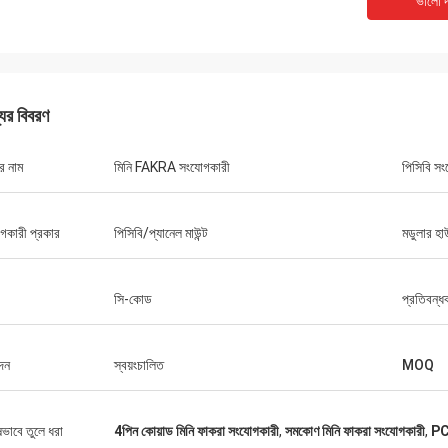
ভালো দ
যের বিবরণ
র নাম
মিনি FAKRA সংযোগকারী
পিসিবি স
গকারী প্রকার
পিসিবি/প্যানেল মাউন্ট
মডুলার হা
সি-কোড
প্রতিবন্ধ
দন
স্বয়ংচালিত
MOQ
ষভাবে তুলে ধরা
4পিন কোয়াড মিনি ফাকরা সংযোগকারী
,
সমকোণ মিনি ফাকরা সংযোগকারী
,
PCB