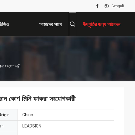
Bengali
ভিডিও
আমাদের সাথে
উদ্ধৃতির জন্য আবেদন
যোগাযোগ করুন
াকরা সংযোগকারী
 ডান কোণ মিনি ফাকরা সংযোগকারী
rigin
China
নাম
LEADSIGN