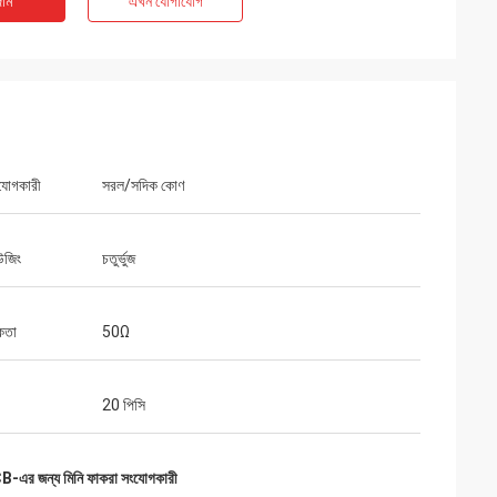
াম
এখন যোগাযোগ
ংযোগকারী
সরল/সদিক কোণ
উজিং
চতুর্ভুজ
কতা
50Ω
20 পিসি
-এর জন্য মিনি ফাকরা সংযোগকারী