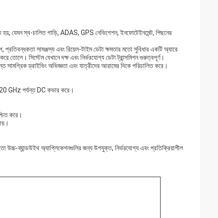
 হয়, যেমন স্ব-চালিত গাড়ি, ADAS, GPS নেভিগেশন, ইনফোটেইনমেন্ট, পিছনের
ল্প, প্রতিবন্ধকতা সামঞ্জস্য এবং রিয়েল-টাইম ডেটা ক্ষমতার মতো সুবিধার একটি অ্যারে
োলে। সিস্টেম যেখানে দক্ষ এবং নির্ভরযোগ্য ডেটা ট্রান্সমিশন গুরুত্বপূর্ণ।
 দুর্দান্ত সামগ্রিক ড্রাইভিং অভিজ্ঞতা এবং যাত্রীদের আরামের দিকে পরিচালিত করে।
জন্য 20 GHz পর্যন্ত DC কভার করে।
শ্চিত করে।
ায়।
মতো উচ্চ-ব্যান্ডউইথ অ্যাপ্লিকেশনগুলির জন্য উপযুক্ত, নির্ভরযোগ্য এবং প্রতিক্রিয়াশীল