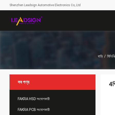
Shenzhen Leadsign Automotive Electronics Co,.Ltd
বাড়ি
/
মিনি 
সব পণ্য
4প
FAKRA HSD সংযোগকারী
FAKRA PCB সংযোগকারী