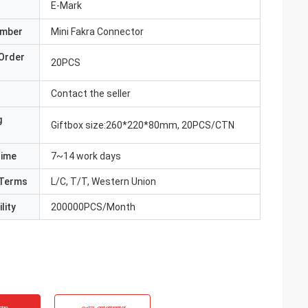
E-Mark
umber
Mini Fakra Connector
Order
20PCS
Contact the seller
g
Giftbox size:260*220*80mm, 20PCS/CTN
Time
7~14 work days
Terms
L/C, T/T, Western Union
lity
200000PCS/Month