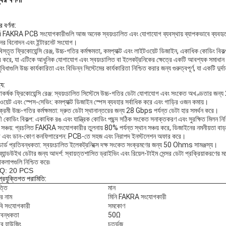
 বর্ণনা:
 FAKRA PCB সংযোগকারীগুলি আজ অনেক স্বয়ংচালিত এবং যোগাযোগ ব্যবস্থায় ব্যাপকভাবে ব্যবহৃত
র বিনোদন এবং ইন্টারনেট সংযোগ।
িস্তৃত ফ্রিকোয়েন্সি রেঞ্জ, উচ্চ-গতির কর্মক্ষমতা, কমপ্যাক্ট এবং লাইটওয়েট ডিজাইন, একাধিক কোডিং বিক
করে, যা এটিকে আধুনিক যোগাযোগ এবং স্বয়ংচালিত বা ইলেকট্রনিকের ক্ষেত্রে একটি আবশ্যক সমাধান করে ত
বিধাগুলি উচ্চ কার্যকারিতা এবং বিভিন্ন সিস্টেমের কার্যকারিতা নিশ্চিত করার জন্য গুরুত্বপূর্ণ, যা একটি
্য:
তাকর্ষক ফ্রিকোয়েন্সি রেঞ্জ: স্বয়ংচালিত সিস্টেমে উচ্চ-গতির ডেটা যোগাযোগ এবং সংকেত অখণ্ডতার 
য়েট এবং স্পেস-সেভিং: কমপ্যাক্ট ডিজাইন স্পেস ব্যবহার সর্বাধিক করে এবং গাড়ির ওজন কমায়।
ক্রমী উচ্চ-গতির কর্মক্ষমতা: দ্রুত ডেটা স্থানান্তরের জন্য 28 Gbps পর্যন্ত ডেটা হার সমর্থন করে।
খী কোডিং বিকল্প: একাধিক রঙ এবং যান্ত্রিক কোডিং পছন্দ সঠিক সংকেত সনাক্তকরণ এবং সুরক্ষিত মিলন নি
 সঞ্চয়: প্রচলিত FAKRA সংযোগকারীর তুলনায় 80% পর্যন্ত স্থান সঞ্চয় করে, ডিজাইনের নমনীয়তা বাড়
 এবং ডান-কোণ কনফিগারেশন: PCB-তে সহজ এবং নিরাপদ ইনস্টলেশন অফার করে।
ান্ডার্ড প্রতিবন্ধকতা: স্বয়ংচালিত ইলেকট্রনিক্সে দক্ষ সংকেত সংক্রমণের জন্য 50 Ohms সামঞ্জস্য।
ব্যান্ডউইথ ডেটার জন্য আদর্শ: স্বায়ত্তশাসিত ড্রাইভিং এবং রিয়েল-টাইম সেন্সর ডেটা প্রক্রিয়াকরণের 
়াকলাপগুলি নিশ্চিত করে৷
Q: 20 PCS
প্রযুক্তিগত পরামিতি:
ত্তি
মান
ের নাম
মিনি FAKRA সংযোগকারী
বি সংযোগকারী
সমকোণ
িবন্ধকতা
50Ω
ার হাউজিং
চতুর্ভুজ