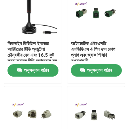
আমাদের সম্পর্কে
কারখানা ভ্রমণ
লিডসাইন ডিজিটাল ইনডোর
অটোমোটিভ এইচএসডি
আউটডোর টিভি অ্যান্টেনা
এলভিডিএস 4 পিন ডান কোণ
মান নিয়ন্ত্রণ
চৌম্বকীয় বেস এবং 16.5 ফুট
প্লাগ এবং জ্যাক পিসিবি
লম্বা ক্যাবল টিভি অ্যারেনাল সহ
সংযোগকারী
50 মাইল রেঞ্জের জন্য
অনুসন্ধান পাঠান
অনুসন্ধান পাঠান
যোগাযোগ করুন
উদ্ধৃতির জন্য আবেদন
FAKRA HSD সংযোগকারী
FAKRA PCB সংযোগকারী