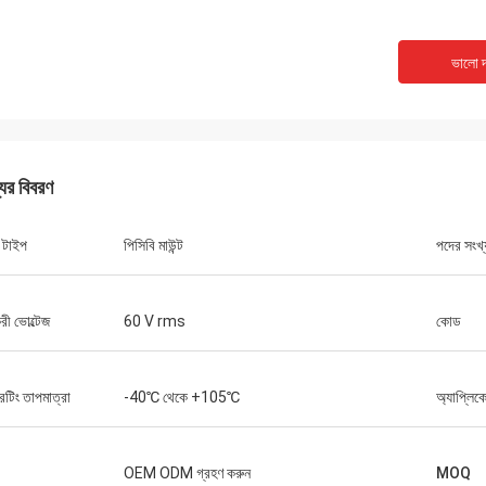
ভালো দ
যের বিবরণ
ট টাইপ
পিসিবি মাউন্ট
পদের সংখ্
করী ভোল্টেজ
60 V rms
কোড
েটিং তাপমাত্রা
-40℃ থেকে +105℃
অ্যাপ্লিক
OEM ODM গ্রহণ করুন
MOQ