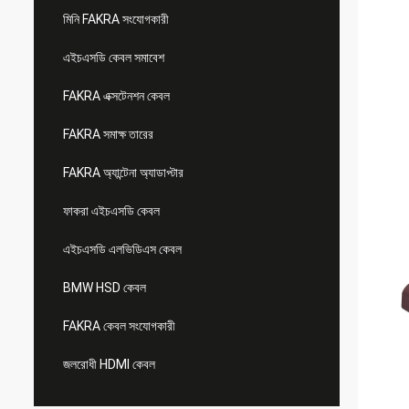
মিনি FAKRA সংযোগকারী
এইচএসডি কেবল সমাবেশ
FAKRA এক্সটেনশন কেবল
FAKRA সমাক্ষ তারের
FAKRA অ্যান্টেনা অ্যাডাপ্টার
ফাকরা এইচএসডি কেবল
এইচএসডি এলভিডিএস কেবল
BMW HSD কেবল
FAKRA কেবল সংযোগকারী
জলরোধী HDMI কেবল