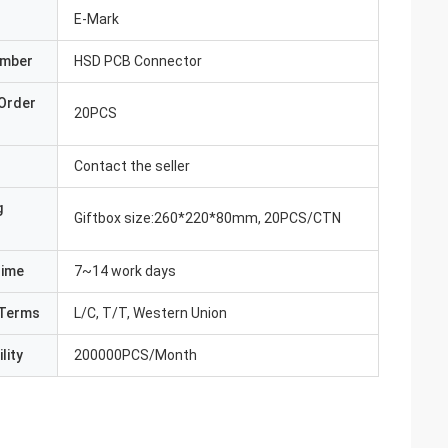
E-Mark
umber
HSD PCB Connector
Order
20PCS
Contact the seller
g
Giftbox size:260*220*80mm, 20PCS/CTN
Time
7~14 work days
Terms
L/C, T/T, Western Union
lity
200000PCS/Month