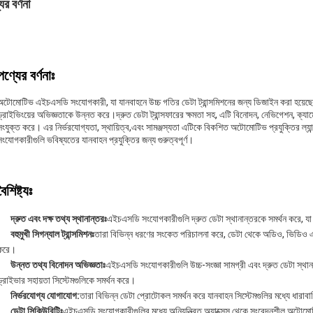
ের বর্ণনা
পণ্যের বর্ণনাঃ
অটোমোটিভ এইচএসডি সংযোগকারী, যা যানবাহনে উচ্চ গতির ডেটা ট্রান্সমিশনের জন্য ডিজাইন করা হয়েছে, এট
ড্রাইভিংয়ের অভিজ্ঞতাকে উন্নত করে।দ্রুত ডেটা ট্রান্সফারের ক্ষমতা সহ, এটি বিনোদন, নেভিগেশন, ক
সংযুক্ত করে। এর নির্ভরযোগ্যতা, স্থায়িত্ব,এবং সামঞ্জস্যতা এটিকে বিকশিত অটোমোটিভ প্রযুক্তির ল্
সংযোগকারীগুলি ভবিষ্যতের যানবাহন প্রযুক্তির জন্য গুরুত্বপূর্ণ।
বৈশিষ্ট্যঃ
দ্রুত এবং দক্ষ তথ্য স্থানান্তরঃ
এইচএসডি সংযোগকারীগুলি দ্রুত ডেটা স্থানান্তরকে সমর্থন করে, যা
বহুমুখী সিগন্যাল ট্রান্সমিশনঃ
তারা বিভিন্ন ধরণের সংকেত পরিচালনা করে, ডেটা থেকে অডিও, ভিডিও এবং ন
করে।
উন্নত তথ্য বিনোদন অভিজ্ঞতাঃ
এইচএসডি সংযোগকারীগুলি উচ্চ-সংজ্ঞা সামগ্রী এবং দ্রুত ডেটা স
ড্রাইভার সহায়তা সিস্টেমগুলিকে সমর্থন করে।
নির্ভরযোগ্য যোগাযোগ:
তারা বিভিন্ন ডেটা প্রোটোকল সমর্থন করে যানবাহন সিস্টেমগুলির মধ্যে ধারাব
ডেটা সিকিউরিটিঃ
এইচএসডি সংযোগকারীগুলির মধ্যে অনিয়ন্ত্রিত অ্যাক্সেস থেকে সংবেদনশীল অটোমোটিভ 