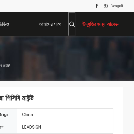
Bengali
ভিডিও
আমাদের সাথে
উদ্ধৃতির জন্য আবেদন
যোগাযোগ করুন
 মাউন্ট
 পিসিবি মাউন্ট
rigin
China
নাম
LEADSIGN