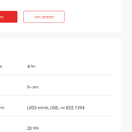
াম
এখন যোগাযোগ
যা
4 পিন
ডি-কোড
েশন
LVDS ক্যামেরা, USB, এবং IEEE 1394
20 পিসি