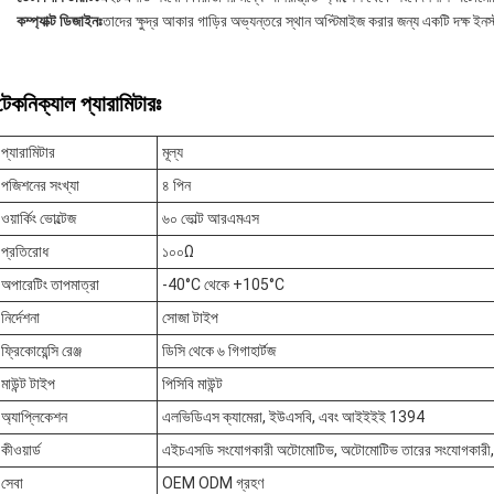
কম্প্যাক্ট ডিজাইনঃ
তাদের ক্ষুদ্র আকার গাড়ির অভ্যন্তরে স্থান অপ্টিমাইজ করার জন্য একটি দক্ষ ই
টেকনিক্যাল প্যারামিটারঃ
প্যারামিটার
মূল্য
পজিশনের সংখ্যা
৪ পিন
ওয়ার্কিং ভোল্টেজ
৬০ ভোল্ট আরএমএস
প্রতিরোধ
১০০Ω
অপারেটিং তাপমাত্রা
-40°C থেকে +105°C
নির্দেশনা
সোজা টাইপ
ফ্রিকোয়েন্সি রেঞ্জ
ডিসি থেকে ৬ গিগাহার্টজ
মাউন্ট টাইপ
পিসিবি মাউন্ট
অ্যাপ্লিকেশন
এলভিডিএস ক্যামেরা, ইউএসবি, এবং আইইইই 1394
কীওয়ার্ড
এইচএসডি সংযোগকারী অটোমোটিভ, অটোমোটিভ তারের সংযোগকারী,
সেবা
OEM ODM গ্রহণ