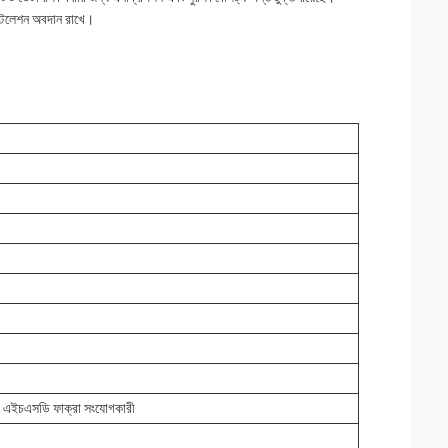
নস্টলেশন অবদান রাখে।
 এইচএসডি ফাক্রা সংযোগকারী