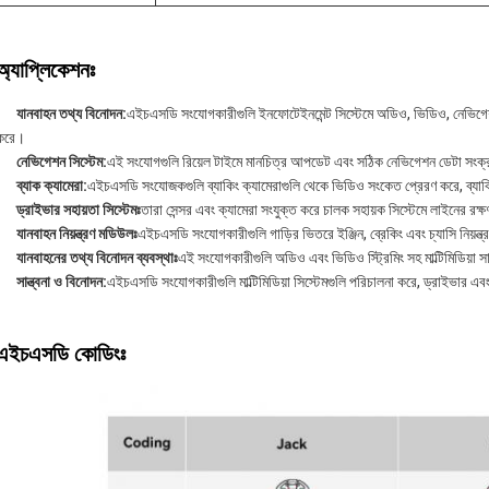
অ্যাপ্লিকেশনঃ
যানবাহন তথ্য বিনোদন:
এইচএসডি সংযোগকারীগুলি ইনফোটেইনমেন্ট সিস্টেমে অডিও, ভিডিও, নেভিগেশন 
করে।
নেভিগেশন সিস্টেম:
এই সংযোগগুলি রিয়েল টাইমে মানচিত্র আপডেট এবং সঠিক নেভিগেশন ডেটা সং
ব্যাক ক্যামেরা:
এইচএসডি সংযোজকগুলি ব্যাকিং ক্যামেরাগুলি থেকে ভিডিও সংকেত প্রেরণ করে, ব্যাকিং
ড্রাইভার সহায়তা সিস্টেমঃ
তারা সেন্সর এবং ক্যামেরা সংযুক্ত করে চালক সহায়ক সিস্টেমে লাইনের রক্ষ
যানবাহন নিয়ন্ত্রণ মডিউলঃ
এইচএসডি সংযোগকারীগুলি গাড়ির ভিতরে ইঞ্জিন, ব্রেকিং এবং চ্যাসি নিয়ন্ত্রণ
যানবাহনের তথ্য বিনোদন ব্যবস্থাঃ
এই সংযোগকারীগুলি অডিও এবং ভিডিও স্ট্রিমিং সহ মাল্টিমিডিয়া স
সান্ত্বনা ও বিনোদন:
এইচএসডি সংযোগকারীগুলি মাল্টিমিডিয়া সিস্টেমগুলি পরিচালনা করে, ড্রাইভার এব
এইচএসডি কোডিংঃ