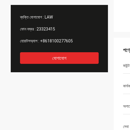
ব্যক্তি যোগাযোগ :
LAW
ফোন নম্বর :
23323415
হোয়াটসঅ্যাপ :
+8618100277605
পণ্
যোগাযোগ
মাউন্
কার্য
অপার
সেবা