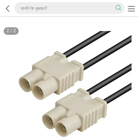
2
/
2