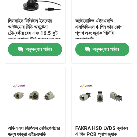
আমাদের সম্পর্কে
লিডসাইন ডিজিটাল ইনডোর
অটোমোটিভ এইচএসডি
আউটডোর টিভি অ্যান্টেনা
এলভিডিএস 4 পিন ডান কোণ
চৌম্বকীয় বেস এবং 16.5 ফুট
প্লাগ এবং জ্যাক পিসিবি
কারখানা ভ্রমণ
লম্বা ক্যাবল টিভি অ্যারেনাল সহ
সংযোগকারী
50 মাইল রেঞ্জের জন্য
অনুসন্ধান পাঠান
অনুসন্ধান পাঠান
মান নিয়ন্ত্রণ
যোগাযোগ করুন
উদ্ধৃতির জন্য আবেদন
FAKRA HSD সংযোগকারী
এডিএএস জিপিএস নেভিগেশনের
FAKRA HSD LVDS ক্যাবল
FAKRA PCB সংযোগকারী
জন্য ফাক্রা এইচএসডি
4 পিন PCB প্লাগ জ্যাক