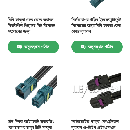
আমাদের সম্পর্কে
মিনি ফাক্রা জেড কোড ক্যাবল
নির্ভরযোগ্য গাড়ির ইনফোটেন্টমেন্ট
স্থিতিশীল পিছনের সিট বিনোদন
সিস্টেমের জন্য মিনি ফাক্রা জেড
সংযোগের জন্য
কোড ক্যাবল
কারখানা ভ্রমণ
অনুসন্ধান পাঠান
অনুসন্ধান পাঠান
মান নিয়ন্ত্রণ
যোগাযোগ করুন
উদ্ধৃতির জন্য আবেদন
FAKRA HSD সংযোগকারী
হাই স্পিড অটোমোনি ড্রাইভিং
অটোমোটিভ ফাক্রা কোএক্সিয়াল
FAKRA PCB সংযোগকারী
যোগাযোগের জন্য মিনি ফাক্রা
ক্যাবল এ-টাইপ এইচএফএম