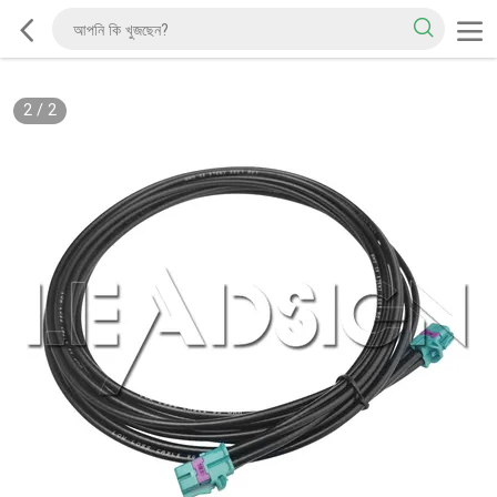
2
/
2