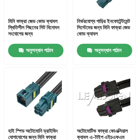
আমাদের সম্পর্কে
মিনি ফাক্রা জেড কোড ক্যাবল
নির্ভরযোগ্য গাড়ির ইনফোটেন্টমেন্ট
স্থিতিশীল পিছনের সিট বিনোদন
সিস্টেমের জন্য মিনি ফাক্রা জেড
সংযোগের জন্য
কোড ক্যাবল
কারখানা ভ্রমণ
অনুসন্ধান পাঠান
অনুসন্ধান পাঠান
মান নিয়ন্ত্রণ
যোগাযোগ করুন
উদ্ধৃতির জন্য আবেদন
FAKRA HSD সংযোগকারী
হাই স্পিড অটোমোনি ড্রাইভিং
অটোমোটিভ ফাক্রা কোএক্সিয়াল
FAKRA PCB সংযোগকারী
যোগাযোগের জন্য মিনি ফাক্রা
ক্যাবল এ-টাইপ এইচএফএম