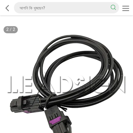
2
/
2