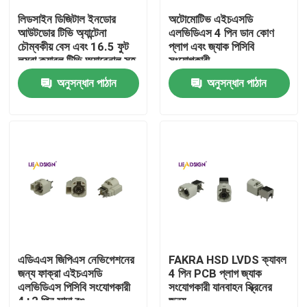
লিডসাইন ডিজিটাল ইনডোর
অটোমোটিভ এইচএসডি
আউটডোর টিভি অ্যান্টেনা
এলভিডিএস 4 পিন ডান কোণ
আমাদের সম্পর্কে
চৌম্বকীয় বেস এবং 16.5 ফুট
প্লাগ এবং জ্যাক পিসিবি
লম্বা ক্যাবল টিভি অ্যারেনাল সহ
সংযোগকারী
50 মাইল রেঞ্জের জন্য
অনুসন্ধান পাঠান
অনুসন্ধান পাঠান
কারখানা ভ্রমণ
মান নিয়ন্ত্রণ
যোগাযোগ করুন
উদ্ধৃতির জন্য আবেদন
FAKRA HSD সংযোগকারী
এডিএএস জিপিএস নেভিগেশনের
FAKRA HSD LVDS ক্যাবল
জন্য ফাক্রা এইচএসডি
4 পিন PCB প্লাগ জ্যাক
এলভিডিএস পিসিবি সংযোগকারী
সংযোগকারী যানবাহন স্ক্রিনের
FAKRA PCB সংযোগকারী
4+2 পিন সাদা রঙ
জন্য