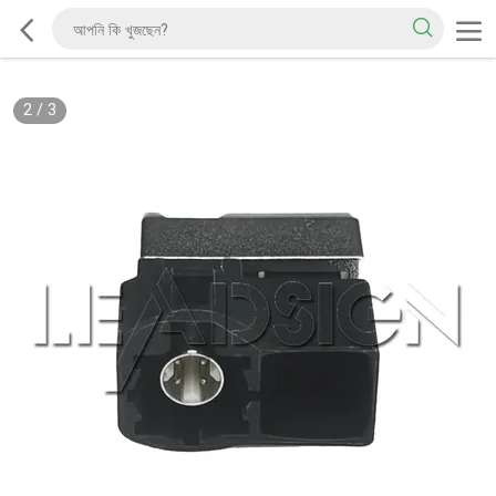
2
/
3