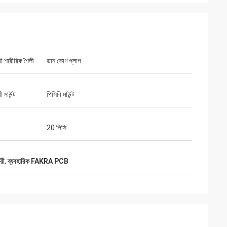
ী শারীরিক শৈলী
ডান কোণ প্লাগ
 মাউন্ট
পিসিবি মাউন্ট
20 পিসি
রী
,
ব্যবহারিক FAKRA PCB