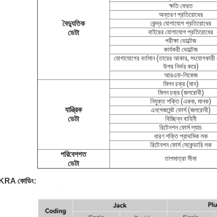
ক্ষতি ফেরত
অন্তরণ প্রতিরোধের
বৈদ্যুতিক
কেন্দ্র যোগাযোগ প্রতিরোধের
ডেটা
বাইরের যোগাযোগ প্রতিরোধের
পরীক্ষা ভোল্টেজ
কার্যকরী ভোল্টেজ
যোগাযোগের বর্তমান (তারের আকার, সংযোগকারী
উপর নির্ভর করে)
আরএফ-লিকেজ
মিলন চক্র (মান)
মিলন চক্র (জলরোধী)
নিযুক্ত শক্তি (একক, মানক)
যান্ত্রিক
এনগেজমেন্ট ফোর্স (জলরোধী)
ডেটা
বিচ্ছিন্ন বাহিনী
রিটেনশন ফোর্স ল্যাচ
ধারণ শক্তি প্রাথমিক লক
রিটেনশন ফোর্স সেকেন্ডারি লক
পরিবেশগত
তাপমাত্রা সীমা
ডেটা
KRA কোডিং: