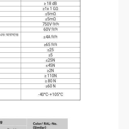
≥ 18 dB
≥1x 1 GΩ
≤5mΩ
≤5mΩ
750V ডিসি
60V ডিসি
 এবং আবাসনের
≤4A ডিসি
≥65 ডিবি
≥25
≥5
≤25N
≤45N
≥2N
≥ 110N
≥ 80 N
≥60 N
-40°C-+105°C