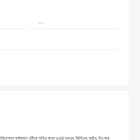
বেশগত কর্মক্ষমতা এটিকে গাড়ির মধ্যে এএম/এফএম, জিপিএস, ব্লুটুথ, ইন-কার