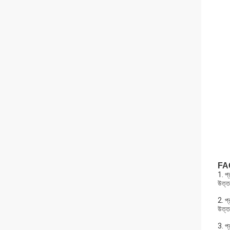
FA
1. প
উত্ত
2. প
উত্
3. প্