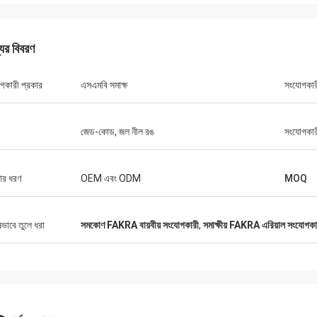
যের বিবরণ
গকারী প্রকার
এসএমবি সমাক্ষ
সংযোগকার
জেড-কোড, জল নীল রঙ
সংযোগকারী
সার ধরণ
OEM এবং ODM
MOQ
ষভাবে তুলে ধরা
সমকোণ FAKRA বায়বীয় সংযোগকারী
,
সমাক্ষীয় FAKRA এরিয়াল সংযোগকা