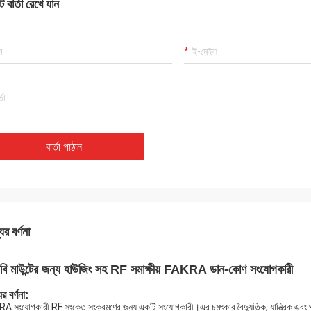
 বার্তা রেখে যান
বার্তা পাঠান
ের বর্ণনা
িবি মাউন্টের জন্য হাউজিং সহ RF সমাক্ষীয় FAKRA ডান-কোণ সংযোগকারী
র বর্ণনা:
A সংযোগকারী RF সংকেত সংক্রমণের জন্য একটি সংযোগকারী।এর চমৎকার বৈদ্যুতিক, যান্ত্রিক এবং পরি