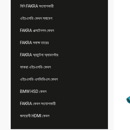
মিনি FAKRA সংযোগকারী
এইচএসডি কেবল সমাবেশ
FAKRA এক্সটেনশন কেবল
FAKRA সমাক্ষ তারের
FAKRA অ্যান্টেনা অ্যাডাপ্টার
ফাকরা এইচএসডি কেবল
এইচএসডি এলভিডিএস কেবল
BMW HSD কেবল
FAKRA কেবল সংযোগকারী
জলরোধী HDMI কেবল