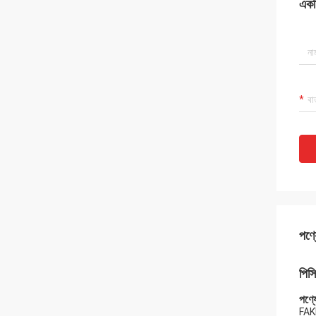
একটি
পণ্য
পিস
পণ্যে
FAKR