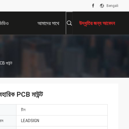
Bengali
ভিডিও
আমাদের সাথে
উদ্ধৃতির জন্য আবেদন
যোগাযোগ করুন
CB মাউন্ট
বহারিক PCB মাউন্ট
চীন
নাম
LEADSIGN