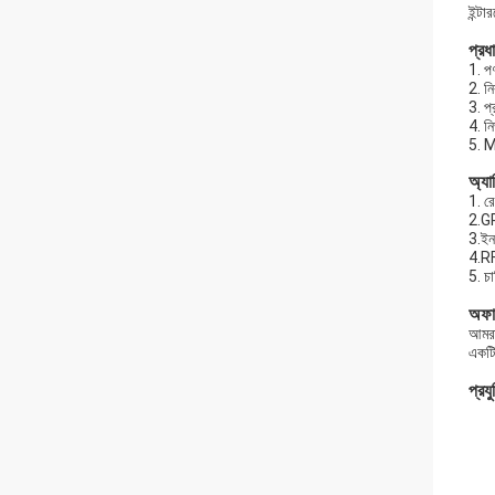
ইন্টা
প্রধা
1. প
2. ন
3. প
4. ন
5. 
অ্যা
1. রে
2.GP
3.ইন
4.RF
5. চা
অফার
আমরা
একটি
প্রয