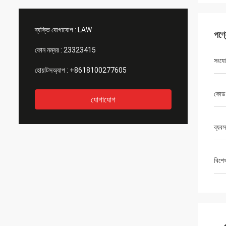
ব্যক্তি যোগাযোগ :
LAW
পণ্
ফোন নম্বর :
23323415
সংযো
হোয়াটসঅ্যাপ :
+8618100277605
কোড
যোগাযোগ
ব্যব
বিশে