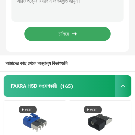
BMW HSD কেবল
FAKRA কেবল সংযোগকারী
জলরোধী HDMI কেবল
আমাদের কাছ থেকে অন্যান্য বিভাগগুলি
FAKRA HSD সংযোগকারী
(165)