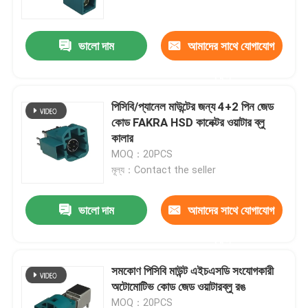
ভালো দাম
আমাদের সাথে যোগাযোগ
করুন
পিসিবি/প্যানেল মাউন্টের জন্য 4+2 পিন জেড
কোড FAKRA HSD কানেক্টর ওয়াটার ব্লু
কালার
MOQ：20PCS
মূল্য：Contact the seller
ভালো দাম
আমাদের সাথে যোগাযোগ
বাড়ি
করুন
পণ্য
সমকোণ পিসিবি মাউন্ট এইচএসডি সংযোগকারী
অটোমোটিভ কোড জেড ওয়াটারব্লু রঙ
ভিডিও
MOQ：20PCS