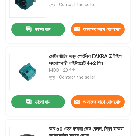
মূল্য：Contact the seller
আমাদের সম্পর্কে
ভালো দাম
আমাদের সাথে যোগাযোগ
কারখানা ভ্রমণ
করুন
মান নিয়ন্ত্রণ
মোটরগাড়ির জন্য পোর্টেবল FAKRA Z টাইপ
সংযোগকারী লাইটওয়েট 4+2 পিন
MOQ：20 পিসি
যোগাযোগ করুন
মূল্য：Contact the seller
উদ্ধৃতির জন্য আবেদন
ভালো দাম
আমাদের সাথে যোগাযোগ
FAKRA HSD সংযোগকারী
করুন
কার 50 ওহম ফাকরা জেড কেবল, স্থির ফাকরা
FAKRA PCB সংযোগকারী
অটোমোটিভ তারের জোতা