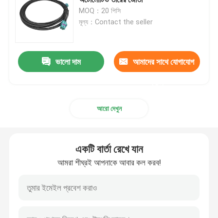
MOQ：20 পিসি
মূল্য：Contact the seller
মিনি FAKRA সংযোগকারী
এইচএসডি কেবল সমাবেশ
ভালো দাম
আমাদের সাথে যোগাযোগ
করুন
FAKRA এক্সটেনশন কেবল
আরো দেখুন
FAKRA সমাক্ষ তারের
একটি বার্তা রেখে যান
FAKRA অ্যান্টেনা অ্যাডাপ্টার
আমরা শীঘ্রই আপনাকে আবার কল করব!
ফাকরা এইচএসডি কেবল
এইচএসডি এলভিডিএস কেবল