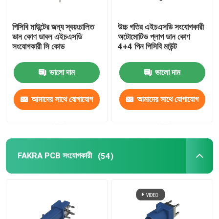
BMW HSD কেবল
পিসিবি মাউন্টের জন্য স্বয়ংচালিত
উচ্চ গতির এইচএসডি সংযোগকারী
ডান কোণ ডাবল এইচএসডি
অটোমোটিভ প্লাগ ডান কোণ
সংযোগকারী সি কোড
4+4 পিন পিসিবি মাউন্ট
FAKRA কেবল সংযোগকারী
ভালো দাম
ভালো দাম
জলরোধী HDMI কেবল
আমাদের সাথে যোগাযোগ
আমাদের সাথে যোগাযোগ
করুন
করুন
FAKRA PCB সংযোগকারী
(54)