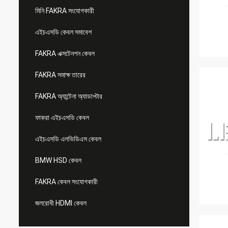
মিনি FAKRA সংযোগকারী
এইচএসডি কেবল সমাবেশ
FAKRA এক্সটেনশন কেবল
FAKRA সমাক্ষ তারের
FAKRA অ্যান্টেনা অ্যাডাপ্টার
ফাকরা এইচএসডি কেবল
এইচএসডি এলভিডিএস কেবল
BMW HSD কেবল
FAKRA কেবল সংযোগকারী
জলরোধী HDMI কেবল