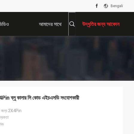
Bengali
ভিডিও
আমাদের সাথে
উদ্ধৃতির জন্য আবেদন
যোগাযোগ করুন
4Pin ব্লু কালার সি কোড এইচএসডি সংযোগকারী
ের জন্য 2X4Pin
ন্ধকতা
 রঙ