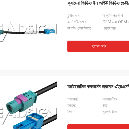
ক্যামেরা ভিডিও ইন আউট ভিডিও ডে
ইন্টারফেস:
বিস্তীর্ণ পরিসীমা
কাস্টমাইজেশন:
OEM এবং ODM আদ
কাপলিং মেকানিজম:
ধাক্কা মার
ভালো দাম
অটোমোটিভ কনভার্সন হারনেস এইচএস
প্রয়োগ:
স্বয়ংচালিত
ঘনত্ব:
উচ্চ
লিঙ্গ:
পুরুষ/মহিলা