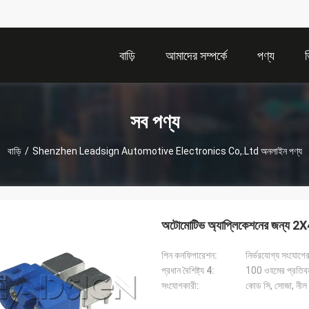
বাড়ি
আমাদের সম্পর্কে
পণ্য
সব পণ্য
বাড়ি
/
Shenzhen Leadsign Automotive Electronics Co,.Ltd অনলাইন পণ্য
অটোমোটিভ অ্যাপ্লিকেশনের জন্য 2X
পিন কনফিগারেশন:
নির্ভরযোগ্য সংযোগ
প্রধান বৈশিষ্ট্য 4:
100 ওহমের প্রতিব
সংযোগকারী:
কোড সি, সোজা, নীল