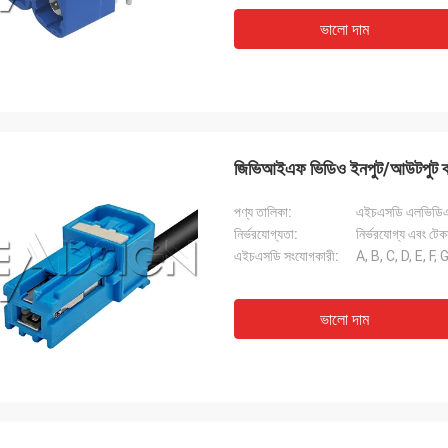
ভালো দাম
জিভিআইএফ ভিডিও ইনপুট/আউটপুট ক
পণ্য তালিকা:
এইচএসডি এলভিডি
নির্ভরযোগ্যতা:
নির্ভরযোগ্য এবং টে
এইচএসডি সংযোগকারী:
A, B, C, D, E, F, G
ভালো দাম