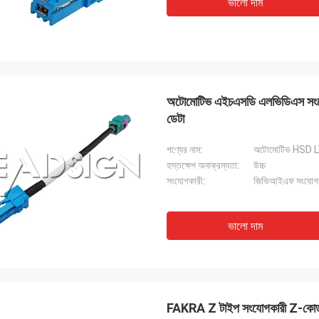
ভালো দাম
অটোমোটিভ এইচএসডি এলভিডিএস সংযোগ
ডেটা
পণ্যের নাম:
অটোমোটিভ HSD L
হস্তক্ষেপ অনাক্রম্যতা:
উচ্চ
সংযোগকারী:
জিভিআইএফ সংযোগ
ভালো দাম
FAKRA Z টাইপ সংযোগকারী Z-কোড কঠ