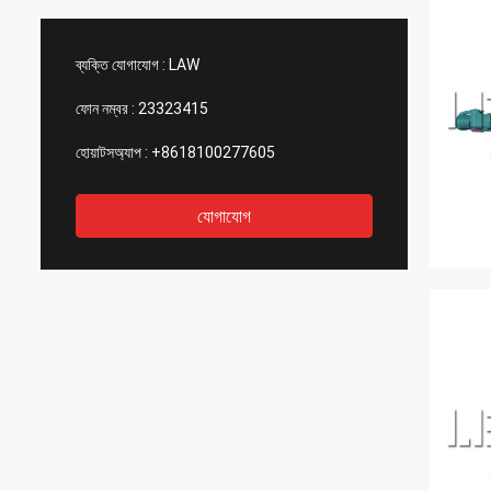
ব্যক্তি যোগাযোগ :
LAW
ফোন নম্বর :
23323415
হোয়াটসঅ্যাপ :
+8618100277605
যোগাযোগ