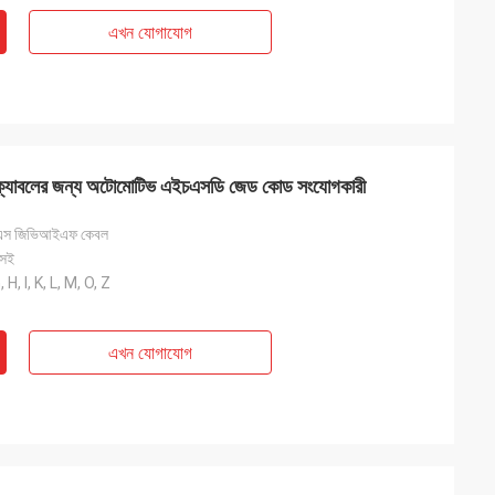
এখন যোগাযোগ
্যাবলের জন্য অটোমোটিভ এইচএসডি জেড কোড সংযোগকারী
এস জিভিআইএফ কেবল
কসই
, H, I, K, L, M, O, Z
এখন যোগাযোগ