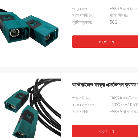
পণ্যের নাম:
FAKRA এক্সটেনশন 
সংযোগকারী রঙ:
পানির নীল রঙ
প্রতিবন্ধকতা:
50Ω
ভালো দাম
কাস্টমাইজড ফাক্রা এক্সটেনশন ক্যাবল
পণ্য তালিকা:
FAKRA এক্সটেনশন
কাজের তাপমাত্রা:
-40℃ ~ +105
সংযোগকারী:
FAKRA বা কাস্টম
ভালো দাম