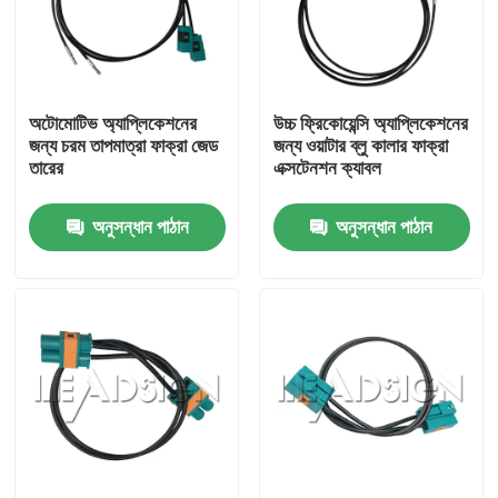
আমাদের সম্পর্কে
অটোমোটিভ অ্যাপ্লিকেশনের
উচ্চ ফ্রিকোয়েন্সি অ্যাপ্লিকেশনের
কারখানা ভ্রমণ
জন্য চরম তাপমাত্রা ফাক্রা জেড
জন্য ওয়াটার ব্লু কালার ফাক্রা
তারের
এক্সটেনশন ক্যাবল
মান নিয়ন্ত্রণ
অনুসন্ধান পাঠান
অনুসন্ধান পাঠান
যোগাযোগ করুন
উদ্ধৃতির জন্য আবেদন
FAKRA HSD সংযোগকারী
FAKRA PCB সংযোগকারী