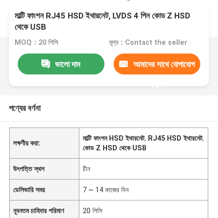
মাল্টি ফাংশন RJ45 HSD ইথারনেট, LVDS 4 পিন কোড Z HSD
থেকে USB
MOQ：20 পিসি
মূল্য：Contact the seller
ভালো দাম
আমাদের সাথে যোগাযোগ
করুন
পণ্যের বর্ণনা
মাল্টি ফাংশন HSD ইথারনেট
,
RJ45 HSD ইথারনেট
,
লক্ষণীয় করা:
কোড Z HSD থেকে USB
উৎপত্তি স্থল
চীন
ডেলিভারি সময়
7 ~ 14 কাজের দিন
ন্যূনতম চাহিদার পরিমাণ
20 পিসি