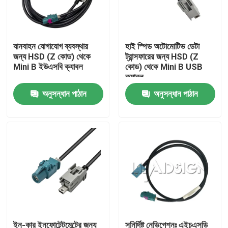
আমাদের সম্পর্কে
যানবাহন যোগাযোগ ব্যবস্থার
হাই স্পিড অটোমোটিভ ডেটা
জন্য HSD (Z কোড) থেকে
ট্রান্সফারের জন্য HSD (Z
কারখানা ভ্রমণ
Mini B ইউএসবি ক্যাবল
কোড) থেকে Mini B USB
ক্যাবল
অনুসন্ধান পাঠান
অনুসন্ধান পাঠান
মান নিয়ন্ত্রণ
যোগাযোগ করুন
উদ্ধৃতির জন্য আবেদন
FAKRA HSD সংযোগকারী
FAKRA PCB সংযোগকারী
ইন-কার ইনফোটেন্টমেন্টের জন্য
সুনির্দিষ্ট নেভিগেশনঃ এইচএসডি