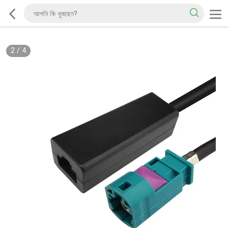
2
/
4