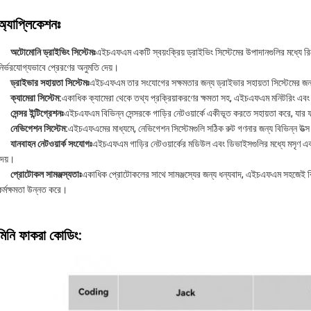
অ্যাপ্লিকেশনঃ
অটোমোনি ড্রাইভিং সিস্টেমঃ
এইচএফএম একটি স্বয়ংক্রিয় ড্রাইভিং সিস্টেমের উপাদানগুলির মধ্যে র
নির্ভরযোগ্যভাবে প্রেরণের অনুমতি দেয়।
ড্রাইভার সহায়তা সিস্টেমঃ
এইচএফএম তার সংযোগের সক্ষমতার জন্য ড্রাইভার সহায়তা সিস্টেমের জন্
ক্যামেরা সিস্টেম:
একাধিক ক্যামেরা থেকে তথ্য প্রক্রিয়াকরণের ক্ষমতা সহ, এইচএফএম মনিটরিং এবং সুর
সেন্সর ইন্টিগ্রেশনঃ
এইচএফএম বিভিন্ন সেন্সরকে গাড়ির নেটওয়ার্কে একীভূত করতে সহায়তা করে, যার 
নেভিগেশন সিস্টেম:
এইচএফএমের মাধ্যমে, নেভিগেশন সিস্টেমগুলি সঠিক রুট গণনার জন্য বিভিন্ন উত্
যানবাহন নেটওয়ার্ক সংযোগঃ
এইচএফএম গাড়ির নেটওয়ার্কের মডিউল এবং ডিভাইসগুলির মধ্যে মসৃণ এবং 
দেয়।
প্রোটোকল সামঞ্জস্যতাঃ
একাধিক প্রোটোকলের সাথে সামঞ্জস্যের জন্য ধন্যবাদ, এইচএফএম সহজেই ব
কর্মক্ষমতা উন্নত করে।
মিনি ফাকরা কোডিং: