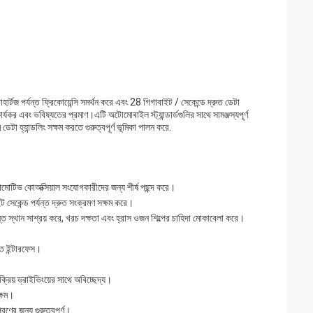
জ পর্যন্ত ফ্রিকোয়েন্সি সমর্থন করে এবং 28 গিগাবাইট / সেকেন্ডে দ্রুত ডেটা
 এবং ভবিষ্যতের প্রমাণ।এটি অটোমোবাইল স্ট্যান্ডার্ডগুলির সাথে সামঞ্জস্যপূর্ণ
েটা হ্যান্ডলিং সক্ষম করতে গুরুত্বপূর্ণ ভূমিকা পালন করে.
োমোটিভ কোঅক্সিয়াল সংযোগকারীদের জন্য শীর্ষ পছন্দ করে।
সেকেন্ড পর্যন্ত দ্রুত সংক্রমণ সক্ষম করে।
স্থান সাশ্রয় করে, খরচ দক্ষতা এবং হ্রাস ওজন শিল্পের চাহিদা মোকাবেলা করে।
ত ইন্টারফেস।
ক্রিয় ড্রাইভিংয়ের সাথে অবিচ্ছেদ্য।
ক্ষম।
রণের জন্য গুরুত্বপূর্ণ।