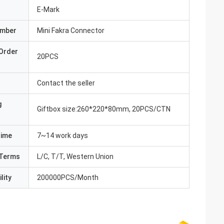
E-Mark
umber
Mini Fakra Connector
Order
20PCS
Contact the seller
g
Giftbox size:260*220*80mm, 20PCS/CTN
Time
7~14 work days
Terms
L/C, T/T, Western Union
lity
200000PCS/Month