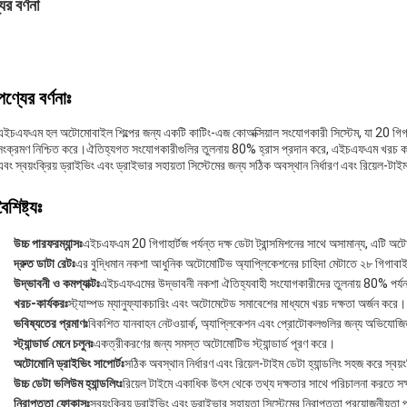
ের বর্ণনা
পণ্যের বর্ণনাঃ
এইচএফএম হল অটোমোবাইল শিল্পের জন্য একটি কাটিং-এজ কোঅক্সিয়াল সংযোগকারী সিস্টেম, যা 20 গিগাহার্ট
সংক্রমণ নিশ্চিত করে।ঐতিহ্যগত সংযোগকারীগুলির তুলনায় 80% হ্রাস প্রদান করে, এইচএফএম খরচ কার্যকর
এবং স্বয়ংক্রিয় ড্রাইভিং এবং ড্রাইভার সহায়তা সিস্টেমের জন্য সঠিক অবস্থান নির্ধারণ এবং রিয়েল-টাইম ড
বৈশিষ্ট্যঃ
উচ্চ পারফরম্যান্সঃ
এইচএফএম 20 গিগাহার্টজ পর্যন্ত দক্ষ ডেটা ট্রান্সমিশনের সাথে অসামান্য, এটি অট
দ্রুত ডাটা রেটঃ
এর বুদ্ধিমান নকশা আধুনিক অটোমোটিভ অ্যাপ্লিকেশনের চাহিদা মেটাতে ২৮ গিগাবাইট 
উদ্ভাবনী ও কমপ্যাক্টঃ
এইচএফএমের উদ্ভাবনী নকশা ঐতিহ্যবাহী সংযোগকারীদের তুলনায় 80% পর্যন্ত 
খরচ-কার্যকরঃ
স্ট্যাম্পড ম্যানুফ্যাকচারিং এবং অটোমেটেড সমাবেশের মাধ্যমে খরচ দক্ষতা অর্জন করে।
ভবিষ্যতের প্রমাণঃ
বিকশিত যানবাহন নেটওয়ার্ক, অ্যাপ্লিকেশন এবং প্রোটোকলগুলির জন্য অভিযোজি
স্ট্যান্ডার্ড মেনে চলুনঃ
একত্রীকরণের জন্য সমস্ত অটোমোটিভ স্ট্যান্ডার্ড পূরণ করে।
অটোমোনি ড্রাইভিং সাপোর্টঃ
সঠিক অবস্থান নির্ধারণ এবং রিয়েল-টাইম ডেটা হ্যান্ডলিং সহজ করে স্বয়ং
উচ্চ ডেটা ভলিউম হ্যান্ডলিংঃ
রিয়েল টাইমে একাধিক উৎস থেকে তথ্য দক্ষতার সাথে পরিচালনা করতে স
নিরাপত্তা ফোকাসঃ
স্বয়ংক্রিয় ড্রাইভিং এবং ড্রাইভার সহায়তা সিস্টেমের নিরাপত্তা প্রয়োজনীয়তা পূ