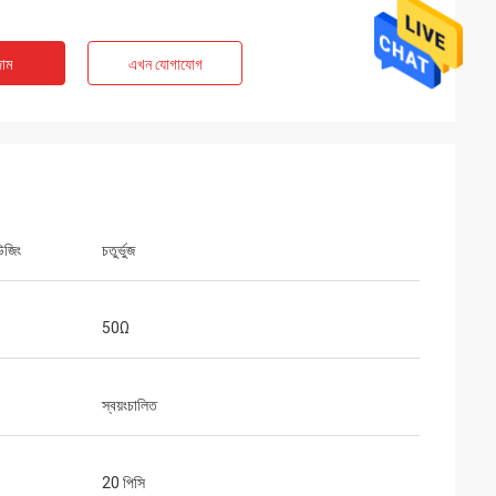
াম
এখন যোগাযোগ
উজিং
চতুর্ভুজ
50Ω
স্বয়ংচালিত
20 পিসি