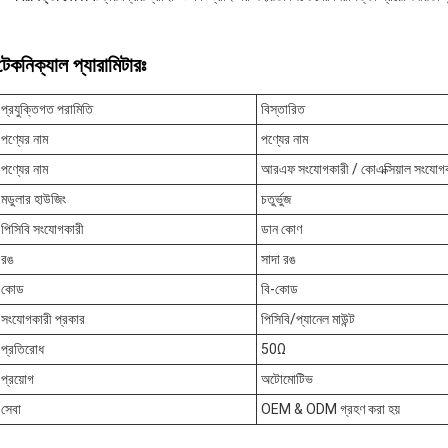
টেকনিক্যাল প্যারামিটারঃ
প্রযুক্তিগত পরামিতি
বিস্তারিত
পণ্যের নাম
পণ্যের নাম
পণ্যের নাম
আরএফ সংযোগকারী / কোএক্সিয়াল সংযোগ
মডুলার হাউজিং
চতুর্ভুজ
পিসিবি সংযোগকারী
ডান কোণ
রঙ
সাদা রঙ
কোড
বি-কোড
সংযোগকারী প্রকার
পিসিবি/প্যানেল মাউন্ট
প্রতিরোধ
50Ω
প্রয়োগ
অটোমোটিভ
সেবা
OEM & ODM গ্রহণ করা হয়