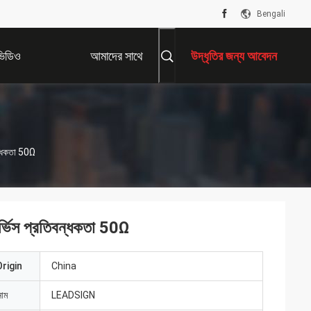
Bengali
ভিডিও
আমাদের সাথে
উদ্ধৃতির জন্য আবেদন
যোগাযোগ করুন
ন্ধকতা 50Ω
ভিস প্রতিবন্ধকতা 50Ω
rigin
China
নাম
LEADSIGN