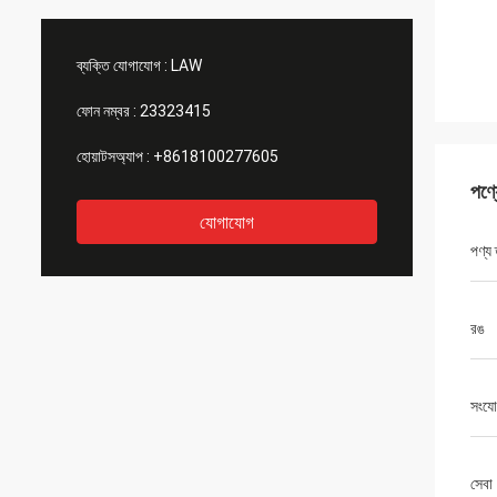
ব্যক্তি যোগাযোগ :
LAW
ফোন নম্বর :
23323415
হোয়াটসঅ্যাপ :
+8618100277605
পণ্
যোগাযোগ
পণ্য
রঙ
সংযো
সেবা