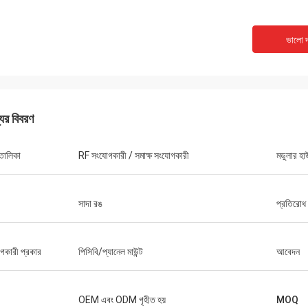
ভালো দ
যের বিবরণ
 তালিকা
RF সংযোগকারী / সমাক্ষ সংযোগকারী
মডুলার হা
সাদা রঙ
প্রতিরোধ
গকারী প্রকার
পিসিবি/প্যানেল মাউন্ট
আবেদন
OEM এবং ODM গৃহীত হয়
MOQ