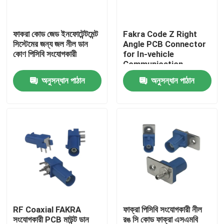
আমাদের সম্পর্কে
ফাকরা কোড জেড ইনফোটেন্টমেন্ট
Fakra Code Z Right
সিস্টেমের জন্য জল নীল ডান
Angle PCB Connector
কোণ পিসিবি সংযোগকারী
for In-vehicle
কারখানা ভ্রমণ
Communication
Systems. গাড়ির মধ্যে
অনুসন্ধান পাঠান
অনুসন্ধান পাঠান
যোগাযোগ ব্যবস্থার জন্য ডান
মান নিয়ন্ত্রণ
কোণ পিসিবি সংযোগকারী
যোগাযোগ করুন
উদ্ধৃতির জন্য আবেদন
FAKRA HSD সংযোগকারী
RF Coaxial FAKRA
ফাক্রা পিসিবি সংযোগকারী নীল
FAKRA PCB সংযোগকারী
সংযোগকারী PCB মাউন্ট ডান
রঙ সি কোড ফাক্রা এসএমবি