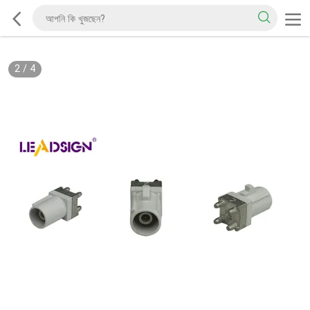
2
/
4